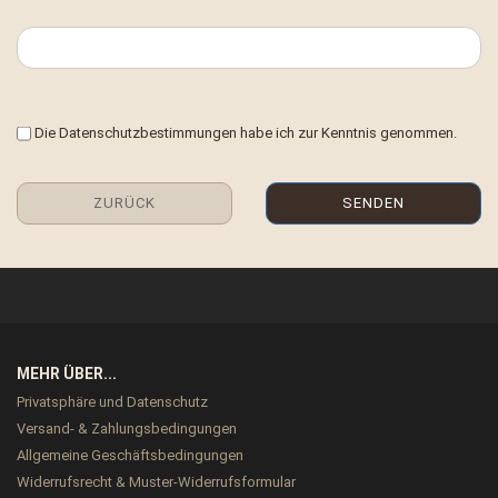
DATENSCHUTZBESTIMMUNGEN
Die
Datenschutzbestimmungen
habe ich zur Kenntnis genommen.
ZURÜCK
SENDEN
MEHR ÜBER...
Privatsphäre und Datenschutz
Versand- & Zahlungsbedingungen
Allgemeine Geschäftsbedingungen
Widerrufsrecht & Muster-Widerrufsformular