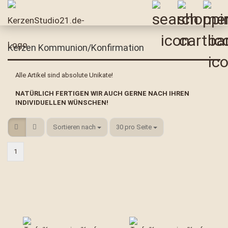
Kerzen Kommunion/Konfirmation
Alle Artikel sind absolute Unikate!
NATÜRLICH FERTIGEN WIR AUCH GERNE NACH IHREN
INDIVIDUELLEN WÜNSCHEN!
Sortieren nach
pro Seite
Sortieren nach
30 pro Seite
1