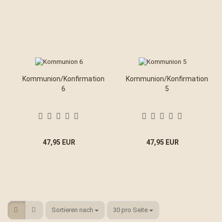
Kommunion/Konfirmation
Kommunion/Konfirmation
6
5
47,95 EUR
47,95 EUR
Sortieren nach
pro Seite
Sortieren nach
30 pro Seite